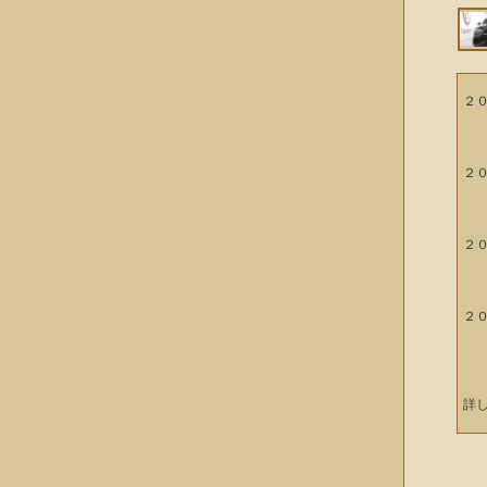
２
レ
オ
２
エ
ヒ
２
レ
ユ
２
レ
ダ
詳