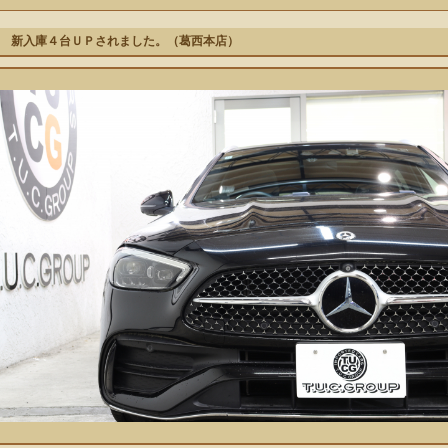
 新入庫４台ＵＰされました。（葛西本店）