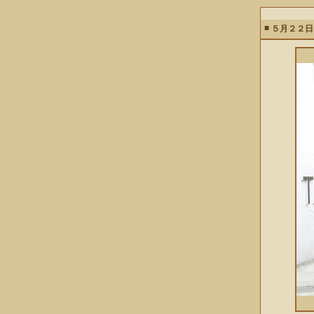
■
５月２２日