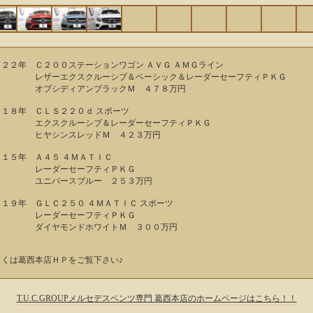
０２２年 Ｃ２００ステーションワゴン ＡＶＧ ＡＭＧライン
ザーエクスクルーシブ＆ベーシック＆レーダーセーフティＰＫＧ
ブシディアンブラックＭ ４７８万円
０１８年 ＣＬＳ２２０ｄ スポーツ
クスクルーシブ＆レーダーセーフティＰＫＧ
ヤシンスレッドＭ ４２３万円
０１５年 Ａ４５ ４ＭＡＴＩＣ
ーダーセーフティＰＫＧ
ニバースブルー ２５３万円
０１９年 ＧＬＣ２５０ ４ＭＡＴＩＣ スポーツ
ーダーセーフティＰＫＧ
イヤモンドホワイトＭ ３００万円
しくは葛西本店ＨＰをご覧下さい♪
T.U.C.GROUPメルセデスベンツ専門 葛西本店のホームページはこちら！！