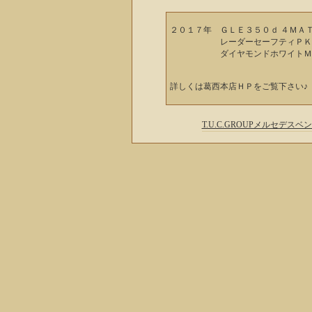
２０１７年 ＧＬＥ３５０ｄ ４ＭＡＴ
レーダーセーフティＰＫ
ダイヤモンドホワイトＭ 
詳しくは葛西本店ＨＰをご覧下さい♪
T.U.C.GROUPメルセデ