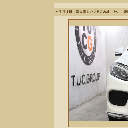
■
７月４日 新入庫１台ＵＰされました。（葛