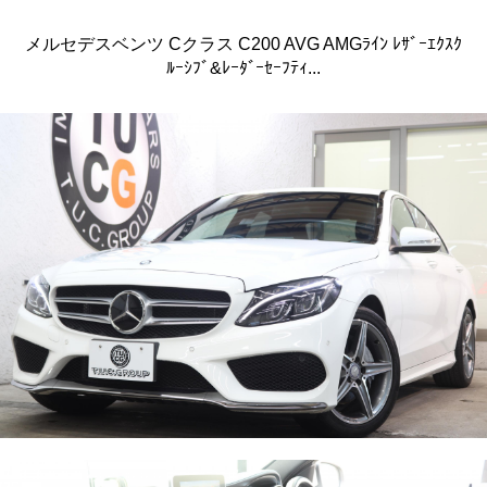
メルセデスベンツ Cクラス C200 AVG AMGﾗｲﾝ ﾚｻﾞｰｴｸｽｸ
ﾙｰｼﾌﾞ&ﾚｰﾀﾞｰｾｰﾌﾃｨ...