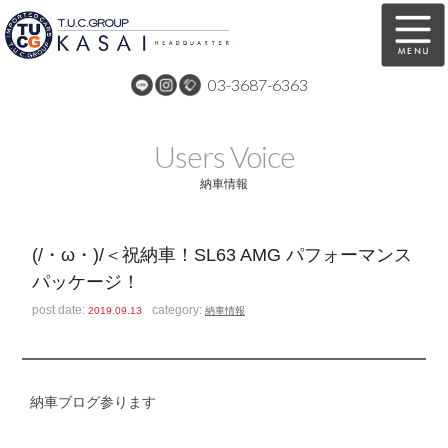
03-3687-6363
在庫車両情報
保証&サービス
Users Voice
パーツリスト
TUCとは？
納車情報
店舗情報
アクセスマップ
(/・ω・)/＜祝納車！SL63 AMG パフォーマンス
全国納車
特別作業
パッケージ！
注文販売
自動車保険
post date:
category:
2019.09.13
納車情報
買取無料査定
リンク
スタッフ紹介
リクルート
納車ブログ参ります
お問い合わせ
会社概要