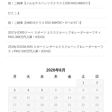
祝！ご納車【メルセデスベンツ Cクラス C200 AVG AMGﾗｲﾝ】
ひとこま
祝！ご納車【AMG Eクラス E53 4MATIC+ ｽﾃｰｼｮﾝﾜｺﾞﾝ】
2017y E300クーペ スポーツ エクスクルーシブ＆レーダーセーフティ
PKG 388万円入庫！8月4日
2018y E220d AVG スポーツ レザーエクスクルーシブ＆レーダーセーフ
ティPKG 330万円入庫！8月4日
2026年8月
月
火
水
木
金
土
日
1
2
3
4
5
6
7
8
9
10
11
12
13
14
15
16
17
18
19
20
21
22
23