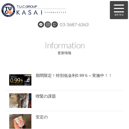
03-3687-6363
在庫車両情報
保証&サービス
Information
パーツリスト
TUCとは？
更新情報
店舗情報
アクセスマップ
期間限定！特別低金利0.99％～実施中！！
全国納車
特別作業
注文販売
自動車保険
喫緊の課題
買取無料査定
リンク
スタッフ紹介
リクルート
安定の
お問い合わせ
会社概要