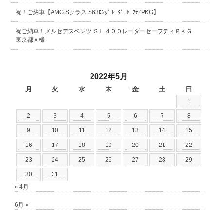
祝！ご納車【AMG Sクラス S63ﾛﾝｸﾞ ﾚｰﾀﾞｰｾｰﾌﾃｨPKG】
祝ご納車！メルセデスベンツ ＳＬ４００レーダーセーフティＰＫＧ
東京都Ａ様
2022年5月
月
火
水
木
金
土
日
1
2
3
4
5
6
7
8
9
10
11
12
13
14
15
16
17
18
19
20
21
22
23
24
25
26
27
28
29
30
31
« 4月
6月 »