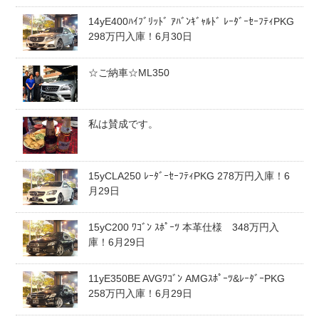
14yE400ﾊｲﾌﾞﾘｯﾄﾞ ｱﾊﾞﾝｷﾞｬﾙﾄﾞ ﾚｰﾀﾞｰｾｰﾌﾃｨPKG
スタッフblog
納車blog
298万円入庫！6月30日
ホーム
T.U.C.GROUP
☆ご納車☆ML350
私は賛成です。
15yCLA250 ﾚｰﾀﾞｰｾｰﾌﾃｨPKG 278万円入庫！6
月29日
15yC200 ﾜｺﾞﾝ ｽﾎﾟｰﾂ 本革仕様 348万円入
庫！6月29日
11yE350BE AVGﾜｺﾞﾝ AMGｽﾎﾟｰﾂ&ﾚｰﾀﾞｰPKG
258万円入庫！6月29日