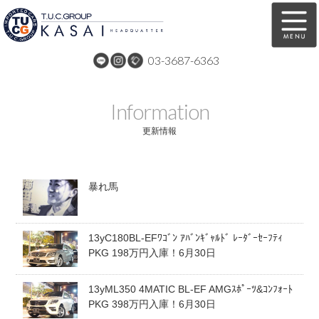
03-3687-6363
在庫車両情報
保証&サービス
Information
パーツリスト
TUCとは？
更新情報
店舗情報
アクセスマップ
暴れ馬
全国納車
特別作業
注文販売
自動車保険
13yC180BL-EFﾜｺﾞﾝ ｱﾊﾞﾝｷﾞｬﾙﾄﾞ ﾚｰﾀﾞｰｾｰﾌﾃｨ
買取無料査定
リンク
PKG 198万円入庫！6月30日
スタッフ紹介
リクルート
13yML350 4MATIC BL-EF AMGｽﾎﾟｰﾂ&ｺﾝﾌｫｰﾄ
PKG 398万円入庫！6月30日
お問い合わせ
会社概要