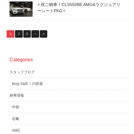
✧祝ご納車！CLS550BE AMG&ラグジュアリ
ーシートPKG✧
1
2
3
›
»
Categories
スタッフブログ
blog-Staff Ｉの部屋
納車情報
中部
近畿
AMG