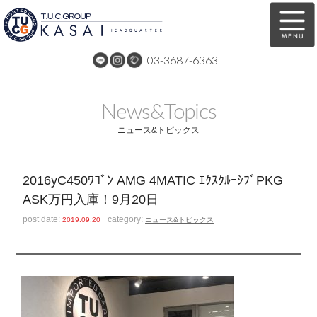
03-3687-6363
在庫車両情報
保証&サービス
News&Topics
パーツリスト
TUCとは？
ニュース&トピックス
店舗情報
アクセスマップ
2016yC450ﾜｺﾞﾝ AMG 4MATIC ｴｸｽｸﾙｰｼﾌﾞPKG
全国納車
特別作業
ASK万円入庫！9月20日
注文販売
自動車保険
post date:
category:
2019.09.20
ニュース&トピックス
買取無料査定
リンク
スタッフ紹介
リクルート
お問い合わせ
会社概要