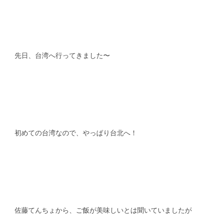
スタッフblog
納車blog
ホーム
T.U.C.GROUP
先日、台湾へ行ってきました〜
初めての台湾なので、やっぱり台北へ！
佐藤てんちょから、ご飯が美味しいとは聞いていましたが