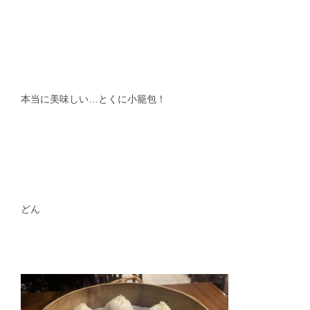
本当に美味しい
…
とくに小籠包！
どん