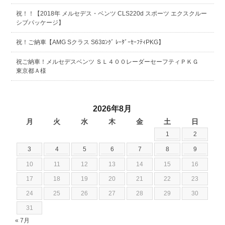
祝！！【2018年 メルセデス・ベンツ CLS220d スポーツ エクスクルー
シブパッケージ】
祝！ご納車【AMG Sクラス S63ﾛﾝｸﾞ ﾚｰﾀﾞｰｾｰﾌﾃｨPKG】
祝ご納車！メルセデスベンツ ＳＬ４００レーダーセーフティＰＫＧ
東京都Ａ様
2026年8月
月
火
水
木
金
土
日
1
2
3
4
5
6
7
8
9
10
11
12
13
14
15
16
17
18
19
20
21
22
23
24
25
26
27
28
29
30
31
« 7月