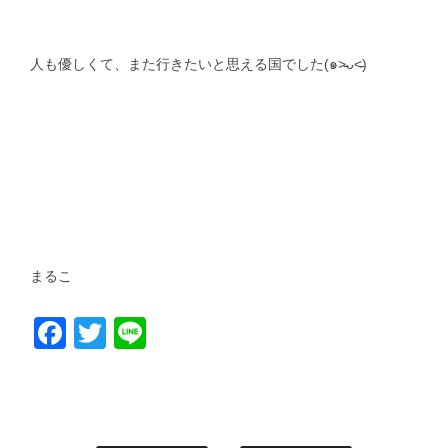
人も優しくて、また行きたいと思える国でした(
๑
˃̵ᴗ˂̵)
まるこ
Facebook
Twitter
Line