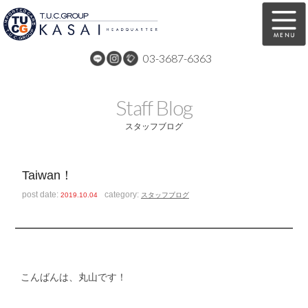
03-3687-6363
在庫車両情報
保証&サービス
Staff Blog
パーツリスト
TUCとは？
スタッフブログ
店舗情報
アクセスマップ
Taiwan！
全国納車
特別作業
post date:
category:
2019.10.04
スタッフブログ
注文販売
自動車保険
買取無料査定
リンク
スタッフ紹介
リクルート
こんばんは、丸山です！
お問い合わせ
会社概要