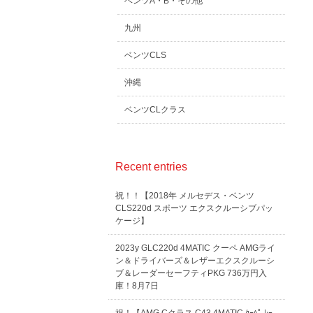
ベンツA・B・その他
九州
ベンツCLS
沖縄
ベンツCLクラス
Recent entries
祝！！【2018年 メルセデス・ベンツ
CLS220d スポーツ エクスクルーシブパッ
ケージ】
2023y GLC220d 4MATIC クーペ AMGライ
ン＆ドライバーズ＆レザーエクスクルーシ
ブ＆レーダーセーフティPKG 736万円入
庫！8月7日