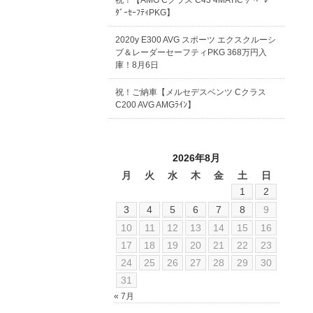
祝！【AMG Cクラス C43 4MATIC ｸｰﾍﾟ ﾚｰ
ﾀﾞｰｾｰﾌﾃｨPKG】
2020y E300 AVG スポーツ エクスクルーシ
ブ＆レーダーセーフティPKG 368万円入
庫！8月6日
祝！ご納車【メルセデスベンツ Cクラス
C200 AVG AMGﾗｲﾝ】
2026年8月
月
火
水
木
金
土
日
1
2
3
4
5
6
7
8
9
10
11
12
13
14
15
16
17
18
19
20
21
22
23
24
25
26
27
28
29
30
31
« 7月