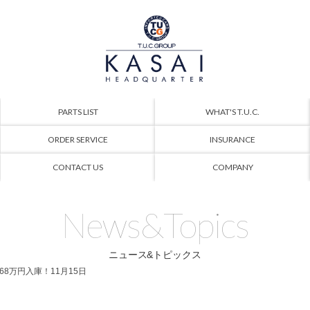
PARTS LIST
WHAT'S T.U.C.
ORDER SERVICE
INSURANCE
CONTACT US
COMPANY
News&Topics
ニュース&トピックス
PKG 368万円入庫！11月15日