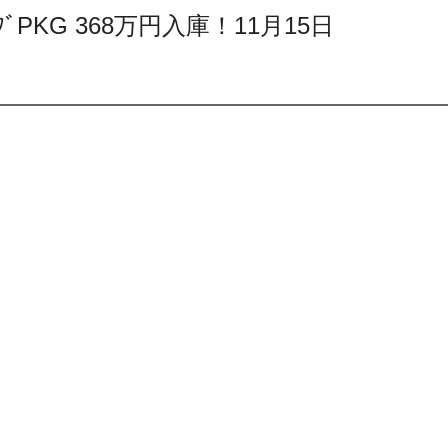
ｸﾙｰｼﾌﾞPKG 368万円入庫！11月15日