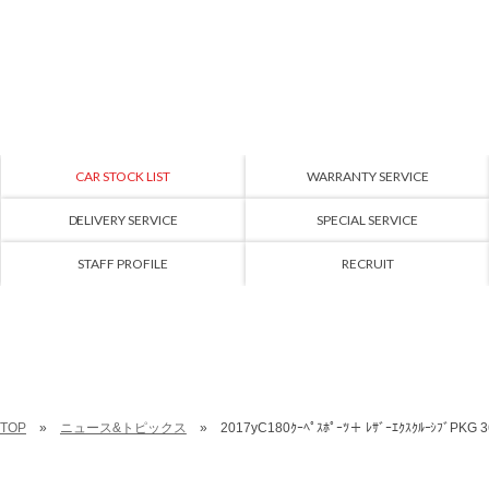
CAR STOCK LIST
WARRANTY SERVICE
DELIVERY SERVICE
SPECIAL SERVICE
STAFF PROFILE
RECRUIT
TOP
ニュース&トピックス
2017yC180ｸｰﾍﾟｽﾎﾟｰﾂ＋ ﾚｻﾞｰｴｸｽｸﾙｰｼﾌﾞ