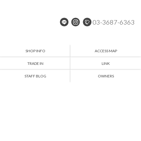
03-3687-6363
SHOP INFO
ACCESS MAP
TRADE IN
LINK
STAFF BLOG
OWNERS