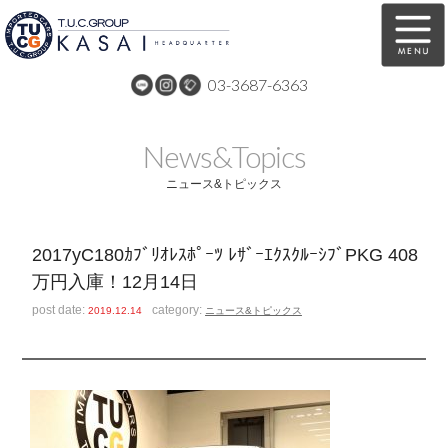
03-3687-6363
在庫車両情報
保証&サービス
News&Topics
パーツリスト
TUCとは？
ニュース&トピックス
店舗情報
アクセスマップ
2017yC180ｶﾌﾞﾘｵﾚｽﾎﾟｰﾂ ﾚｻﾞｰｴｸｽｸﾙｰｼﾌﾞPKG 408
全国納車
特別作業
万円入庫！12月14日
注文販売
自動車保険
post date:
category:
2019.12.14
ニュース&トピックス
買取無料査定
リンク
スタッフ紹介
リクルート
お問い合わせ
会社概要