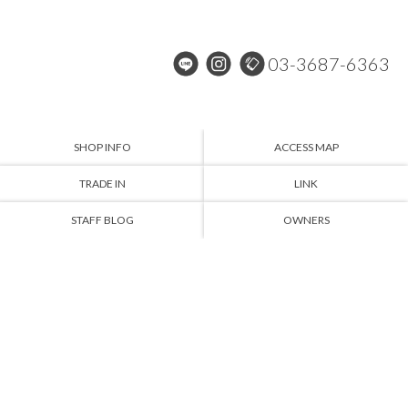
03-3687-6363
SHOP INFO
ACCESS MAP
TRADE IN
LINK
STAFF BLOG
OWNERS