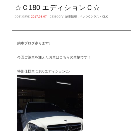
☆Ｃ180 エディションＣ☆
post date:
category:
2017.08.07
納車情報
,
ベンツCクラス・CLK
納車ブログ参ります♪
今回ご納車を迎えたお車はこちらの車輌です！
特別仕様車 C180エディションC♪