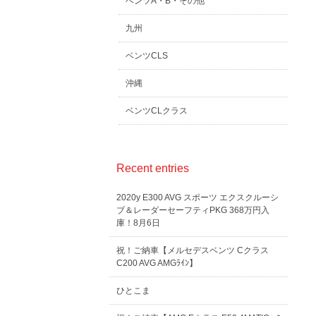
ベンツA・B・その他
九州
ベンツCLS
沖縄
ベンツCLクラス
Recent entries
2020y E300 AVG スポーツ エクスクルーシ
ブ＆レーダーセーフティPKG 368万円入
庫！8月6日
祝！ご納車【メルセデスベンツ Cクラス
C200 AVG AMGﾗｲﾝ】
ひとこま