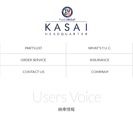
PARTS LIST
WHAT'S T.U.C.
ORDER SERVICE
INSURANCE
CONTACT US
COMPANY
Users Voice
納車情報