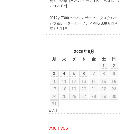
祝！ご納車【AMG Eクラス E53 4MATIC+ ｽ
ﾃｰｼｮﾝﾜｺﾞﾝ】
2017y E300クーペ スポーツ エクスクルー
シブ＆レーダーセーフティPKG 388万円入
庫！8月4日
2026年8月
月
火
水
木
金
土
日
1
2
3
4
5
6
7
8
9
10
11
12
13
14
15
16
17
18
19
20
21
22
23
24
25
26
27
28
29
30
31
« 7月
Archives