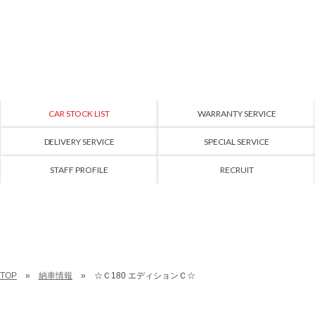
CAR STOCK LIST
WARRANTY SERVICE
DELIVERY SERVICE
SPECIAL SERVICE
STAFF PROFILE
RECRUIT
TOP
納車情報
☆Ｃ180 エディションＣ☆