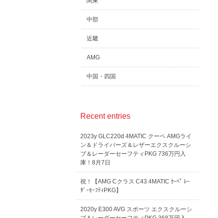
関東
中部
近畿
AMG
中国・四国
Recent entries
2023y GLC220d 4MATIC クーペ AMGライ
ン＆ドライバーズ＆レザーエクスクルーシ
ブ＆レーダーセーフティPKG 736万円入
庫！8月7日
祝！【AMG Cクラス C43 4MATIC ｸｰﾍﾟ ﾚｰ
ﾀﾞｰｾｰﾌﾃｨPKG】
2020y E300 AVG スポーツ エクスクルーシ