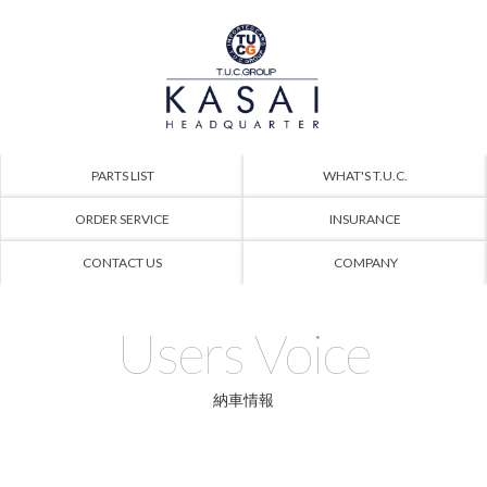
PARTS LIST
WHAT'S T.U.C.
ORDER SERVICE
INSURANCE
CONTACT US
COMPANY
Users Voice
納車情報