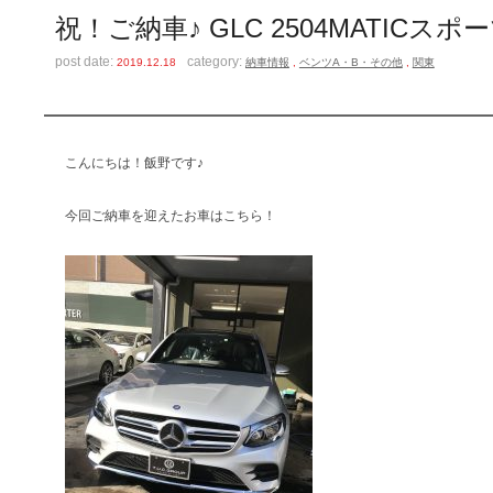
祝！ご納車♪ GLC 2504MATICス
post date:
category:
2019.12.18
納車情報
,
ベンツA・B・その他
,
関東
こんにちは！飯野です♪
今回ご納車を迎えたお車はこちら！