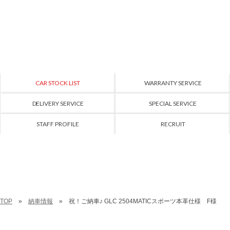
CAR STOCK LIST
WARRANTY SERVICE
DELIVERY SERVICE
SPECIAL SERVICE
STAFF PROFILE
RECRUIT
TOP
納車情報
祝！ご納車♪ GLC 2504MATICスポーツ本革仕様 F様