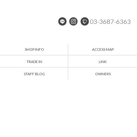
03-3687-6363
SHOP INFO
ACCESS MAP
TRADE IN
LINK
STAFF BLOG
OWNERS