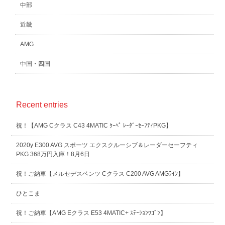
中部
近畿
AMG
中国・四国
Recent entries
祝！【AMG Cクラス C43 4MATIC ｸｰﾍﾟ ﾚｰﾀﾞｰｾｰﾌﾃｨPKG】
2020y E300 AVG スポーツ エクスクルーシブ＆レーダーセーフティ
PKG 368万円入庫！8月6日
祝！ご納車【メルセデスベンツ Cクラス C200 AVG AMGﾗｲﾝ】
ひとこま
祝！ご納車【AMG Eクラス E53 4MATIC+ ｽﾃｰｼｮﾝﾜｺﾞﾝ】