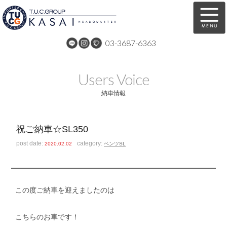
03-3687-6363
在庫車両情報
保証&サービス
Users Voice
パーツリスト
TUCとは？
納車情報
店舗情報
アクセスマップ
祝ご納車☆SL350
全国納車
特別作業
post date:
category:
2020.02.02
ベンツSL
注文販売
自動車保険
買取無料査定
リンク
この度ご納車を迎えましたのは
スタッフ紹介
リクルート
こちらのお車です！
お問い合わせ
会社概要