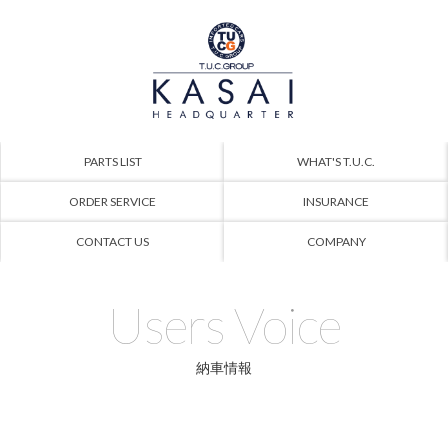
PARTS LIST
WHAT'S T.U.C.
ORDER SERVICE
INSURANCE
CONTACT US
COMPANY
Users Voice
納車情報