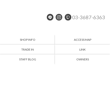
03-3687-6363
SHOP INFO
ACCESS MAP
TRADE IN
LINK
STAFF BLOG
OWNERS