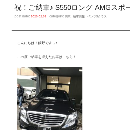
祝！ご納車♪ S550ロング AMGス
post date:
category:
2020.02.08
関東
,
納車情報
,
ベンツSクラス
こんにちは！飯野ですっ♪
この度ご納車を迎えたお車はこちら！