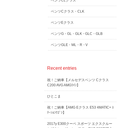
ベンツCLクラス
ベンツCクラス・CLK
ベンツEクラス
ベンツG・GL・GLK・GLC・GLB
ベンツGLE・ML・R・V
Recent entries
祝！ご納車【メルセデスベンツ Cクラス
C200 AVG AMGﾗｲﾝ】
ひとこま
祝！ご納車【AMG Eクラス E53 4MATIC+ ｽ
ﾃｰｼｮﾝﾜｺﾞﾝ】
2017y E300クーペ スポーツ エクスクルー