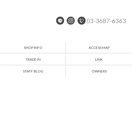
03-3687-6363
SHOP INFO
ACCESS MAP
TRADE IN
LINK
STAFF BLOG
OWNERS