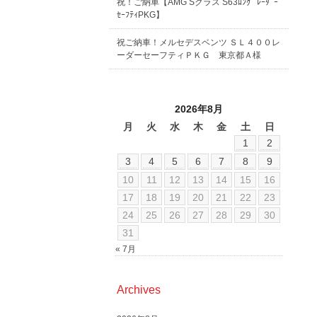
祝！ご納車【AMG Sクラス S63ﾛﾝｸﾞ ﾚｰﾀﾞｰ
ｾｰﾌﾃｨPKG】
祝ご納車！メルセデスベンツ ＳＬ４００レ
ーダーセーフティＰＫＧ 東京都Ａ様
2026年8月
月
火
水
木
金
土
日
1
2
3
4
5
6
7
8
9
10
11
12
13
14
15
16
17
18
19
20
21
22
23
24
25
26
27
28
29
30
31
« 7月
Archives