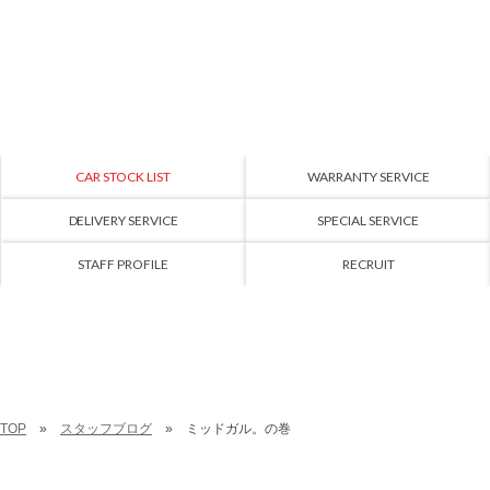
CAR STOCK LIST
WARRANTY SERVICE
DELIVERY SERVICE
SPECIAL SERVICE
STAFF PROFILE
RECRUIT
TOP
スタッフブログ
ミッドガル。の巻