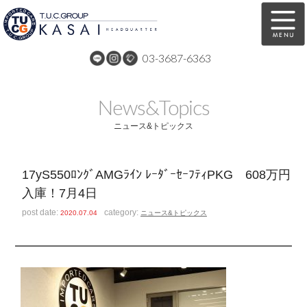
03-3687-6363
在庫車両情報
保証&サービス
News&Topics
パーツリスト
TUCとは？
ニュース&トピックス
店舗情報
アクセスマップ
17yS550ﾛﾝｸﾞAMGﾗｲﾝ ﾚｰﾀﾞｰｾｰﾌﾃｨPKG 608万円
全国納車
特別作業
入庫！7月4日
注文販売
自動車保険
post date:
category:
2020.07.04
ニュース&トピックス
買取無料査定
リンク
スタッフ紹介
リクルート
お問い合わせ
会社概要