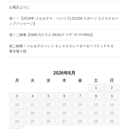
お風呂上りに
祝！！【2018年 メルセデス・ベンツ CLS220d スポーツ エクスクルー
シブパッケージ】
祝！ご納車【AMG Sクラス S63ﾛﾝｸﾞ ﾚｰﾀﾞｰｾｰﾌﾃｨPKG】
祝ご納車！メルセデスベンツ ＳＬ４００レーダーセーフティＰＫＧ
東京都Ａ様
2026年8月
月
火
水
木
金
土
日
1
2
3
4
5
6
7
8
9
10
11
12
13
14
15
16
17
18
19
20
21
22
23
24
25
26
27
28
29
30