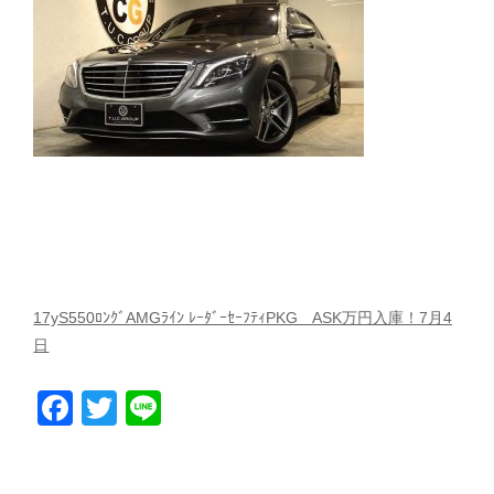
スタッフblog
納車blog
ホーム
T.U.C.GROUP
17yS550ﾛﾝｸﾞAMGﾗｲﾝ ﾚｰﾀﾞｰｾｰﾌﾃｨPKG ASK万円入庫！7月4
日
Facebook
Twitter
Line