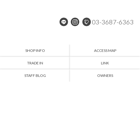
03-3687-6363
SHOP INFO
ACCESS MAP
TRADE IN
LINK
STAFF BLOG
OWNERS