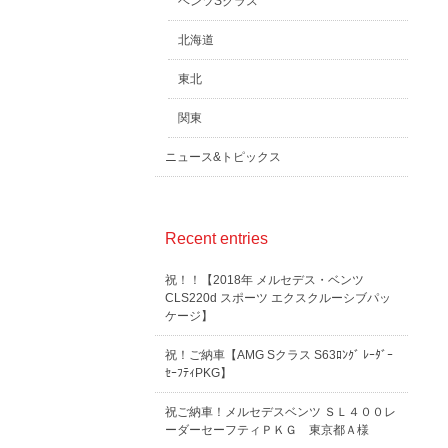
ベンツSクラス
北海道
東北
関東
ニュース&トピックス
Recent entries
祝！！【2018年 メルセデス・ベンツ
CLS220d スポーツ エクスクルーシブパッ
ケージ】
祝！ご納車【AMG Sクラス S63ﾛﾝｸﾞ ﾚｰﾀﾞｰ
ｾｰﾌﾃｨPKG】
祝ご納車！メルセデスベンツ ＳＬ４００レ
ーダーセーフティＰＫＧ 東京都Ａ様