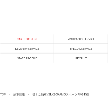
CAR STOCK LIST
WARRANTY SERVICE
DELIVERY SERVICE
SPECIAL SERVICE
STAFF PROFILE
RECRUIT
TOP
納車情報
祝！ご納車♪SLK200 AMGスポーツPKG K様