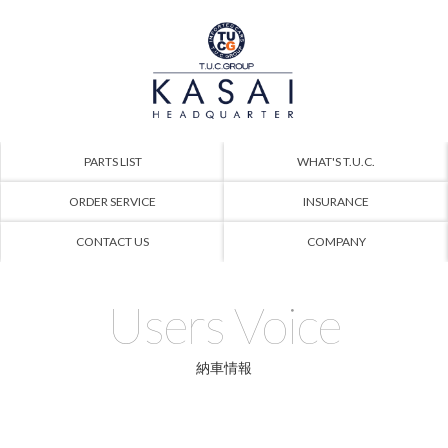
PARTS LIST
WHAT'S T.U.C.
ORDER SERVICE
INSURANCE
CONTACT US
COMPANY
Users Voice
納車情報