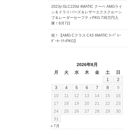
2023y GLC220d 4MATIC クーペ AMGライ
ン＆ドライバーズ＆レザーエクスクルーシ
ブ＆レーダーセーフティPKG 736万円入
庫！8月7日
祝！【AMG Cクラス C43 4MATIC ｸｰﾍﾟ ﾚｰ
ﾀﾞｰｾｰﾌﾃｨPKG】
2026年8月
月
火
水
木
金
土
日
1
2
3
4
5
6
7
8
9
10
11
12
13
14
15
16
17
18
19
20
21
22
23
24
25
26
27
28
29
30
31
« 7月