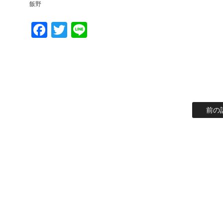
飯野
Facebook
Twitter
Line
前の