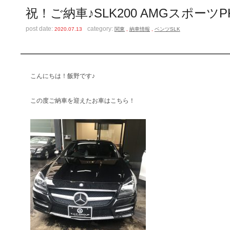
祝！ご納車♪SLK200 AMGスポーツP
post date:
category:
2020.07.13
関東
,
納車情報
,
ベンツSLK
こんにちは！飯野です♪
この度ご納車を迎えたお車はこちら！