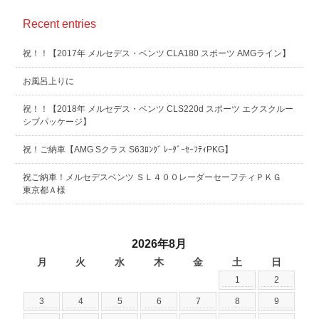
Recent entries
祝！！【2017年 メルセデス・ベンツ CLA180 スポーツ AMGライン】
お風呂上りに
祝！！【2018年 メルセデス・ベンツ CLS220d スポーツ エクスクルー
シブパッケージ】
祝！ご納車【AMG Sクラス S63ﾛﾝｸﾞ ﾚｰﾀﾞｰｾｰﾌﾃｨPKG】
祝ご納車！メルセデスベンツ ＳＬ４００レーダーセーフティＰＫＧ
東京都Ａ様
2026年8月
月
火
水
木
金
土
日
1
2
3
4
5
6
7
8
9