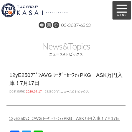
03-3687-6363
在庫車両情報
保証&サービス
News&Topics
パーツリスト
TUCとは？
ニュース&トピックス
店舗情報
アクセスマップ
12yE250ﾜｺﾞﾝAVG ﾚｰﾀﾞｰｾｰﾌﾃｨPKG ASK万円入
全国納車
特別作業
庫！7月17日
注文販売
自動車保険
post date:
category:
2020.07.17
ニュース&トピックス
買取無料査定
リンク
スタッフ紹介
リクルート
12yE250ﾜｺﾞﾝAVG ﾚｰﾀﾞｰｾｰﾌﾃｨPKG ASK万円入庫！7月17日
お問い合わせ
会社概要