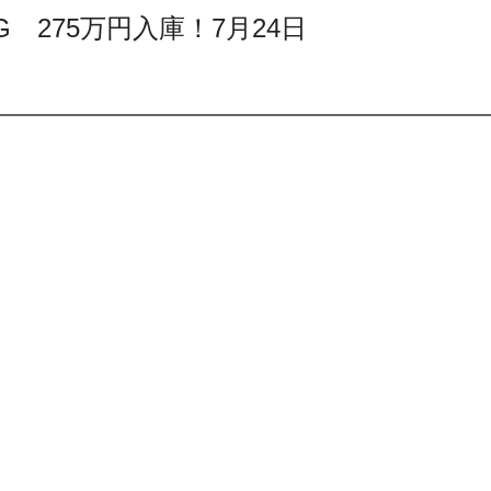
ﾃｨPKG 275万円入庫！7月24日