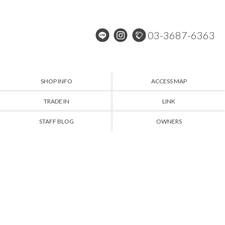
03-3687-6363
SHOP INFO
ACCESS MAP
TRADE IN
LINK
STAFF BLOG
OWNERS