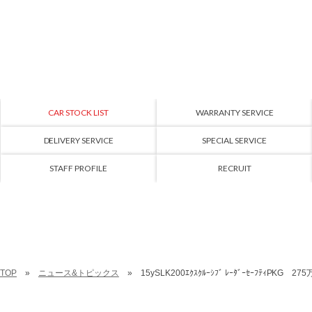
CAR STOCK LIST
WARRANTY SERVICE
DELIVERY SERVICE
SPECIAL SERVICE
STAFF PROFILE
RECRUIT
TOP
ニュース&トピックス
15ySLK200ｴｸｽｸﾙｰｼﾌﾞ ﾚｰﾀﾞｰｾｰﾌﾃｨPKG