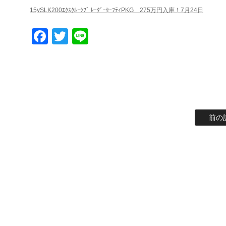
15ySLK200ｴｸｽｸﾙｰｼﾌﾞ ﾚｰﾀﾞｰｾｰﾌﾃｨPKG 275万円入庫！7月24日
Facebook
Twitter
Line
前の