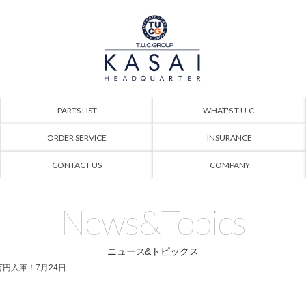
PARTS LIST
WHAT'S T.U.C.
ORDER SERVICE
INSURANCE
CONTACT US
COMPANY
News&Topics
ニュース&トピックス
 275万円入庫！7月24日