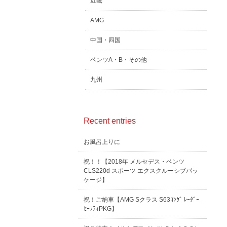
近畿
AMG
中国・四国
ベンツA・B・その他
九州
Recent entries
お風呂上りに
祝！！【2018年 メルセデス・ベンツ
CLS220d スポーツ エクスクルーシブパッ
ケージ】
祝！ご納車【AMG Sクラス S63ﾛﾝｸﾞ ﾚｰﾀﾞｰ
ｾｰﾌﾃｨPKG】