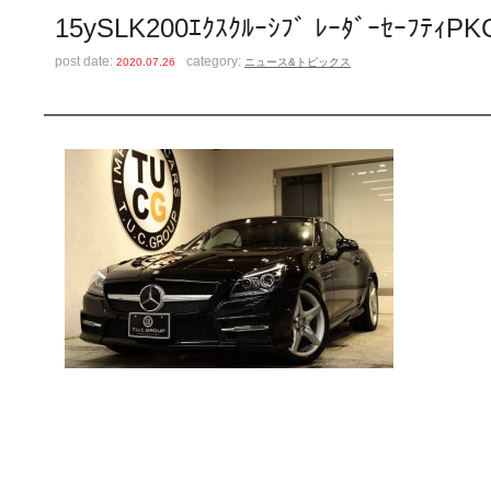
15ySLK200ｴｸｽｸﾙｰｼﾌﾞ ﾚｰﾀﾞｰｾｰﾌ
post date:
category:
2020.07.26
ニュース&トピックス