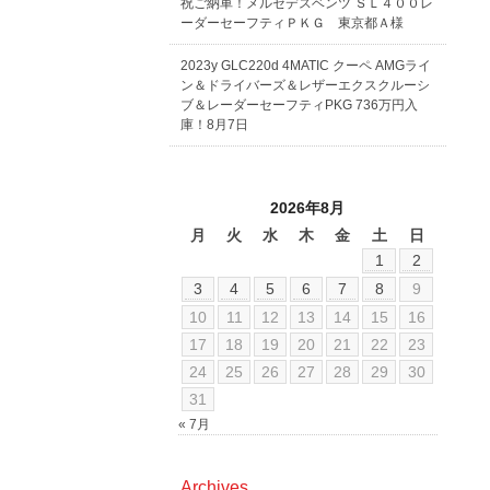
祝ご納車！メルセデスベンツ ＳＬ４００レ
ーダーセーフティＰＫＧ 東京都Ａ様
2023y GLC220d 4MATIC クーペ AMGライ
ン＆ドライバーズ＆レザーエクスクルーシ
ブ＆レーダーセーフティPKG 736万円入
庫！8月7日
2026年8月
月
火
水
木
金
土
日
1
2
3
4
5
6
7
8
9
10
11
12
13
14
15
16
17
18
19
20
21
22
23
24
25
26
27
28
29
30
31
« 7月
Archives