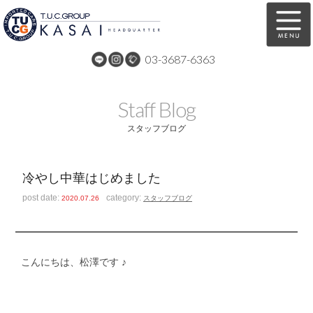
03-3687-6363
在庫車両情報
保証&サービス
Staff Blog
パーツリスト
TUCとは？
スタッフブログ
店舗情報
アクセスマップ
冷やし中華はじめました
全国納車
特別作業
post date:
category:
2020.07.26
スタッフブログ
注文販売
自動車保険
買取無料査定
リンク
こんにちは、松澤です ♪
スタッフ紹介
リクルート
お問い合わせ
会社概要