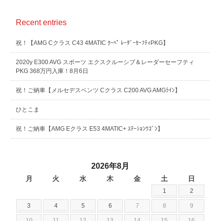
Recent entries
祝！【AMG Cクラス C43 4MATIC ｸｰﾍﾟ ﾚｰﾀﾞｰｾｰﾌﾃｨPKG】
2020y E300 AVG スポーツ エクスクルーシブ＆レーダーセーフティ
PKG 368万円入庫！8月6日
祝！ご納車【メルセデスベンツ Cクラス C200 AVG AMGﾗｲﾝ】
ひとこま
祝！ご納車【AMG Eクラス E53 4MATIC+ ｽﾃｰｼｮﾝﾜｺﾞﾝ】
2026年8月
月
火
水
木
金
土
日
1
2
3
4
5
6
7
8
9
10
11
12
13
14
15
16