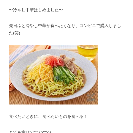
〜冷やし中華はじめました〜
スタッフblog
納車blog
ホーム
T.U.C.GROUP
先日ふと冷やし中華が食べたくなり、コンビニで購入しまし
た(笑)
食べたいときに、食べたいものを食べる！
とても幸せです (o^^o)