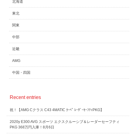
北海道
東北
関東
中部
近畿
AMG
中国・四国
Recent entries
祝！【AMG Cクラス C43 4MATIC ｸｰﾍﾟ ﾚｰﾀﾞｰｾｰﾌﾃｨPKG】
2020y E300 AVG スポーツ エクスクルーシブ＆レーダーセーフティ
PKG 368万円入庫！8月6日