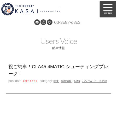
03-3687-6363
在庫車両情報
保証&サービス
Users Voice
パーツリスト
TUCとは？
納車情報
店舗情報
アクセスマップ
祝ご納車！CLA45 4MATIC シューティングブレ
全国納車
特別作業
ーク！
注文販売
自動車保険
post date:
category:
2020.07.31
関東
,
納車情報
,
AMG
,
ベンツA・B・その他
買取無料査定
リンク
スタッフ紹介
リクルート
お問い合わせ
会社概要