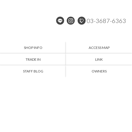
03-3687-6363
SHOP INFO
ACCESS MAP
TRADE IN
LINK
STAFF BLOG
OWNERS