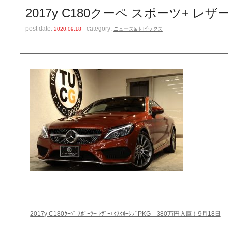
2017y C180クーペ スポーツ+ レ
post date:
category:
2020.09.18
ニュース&トピックス
2017y C180ｸｰﾍﾟ ｽﾎﾟｰﾂ+ ﾚｻﾞｰｴｸｽｸﾙｰｼﾌﾞPKG 380万円入庫！9月18日