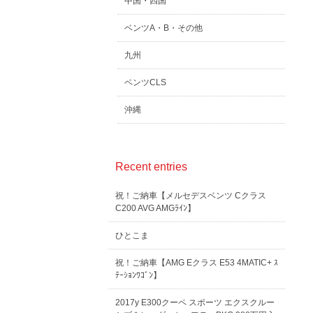
中国・四国
ベンツA・B・その他
九州
ベンツCLS
沖縄
Recent entries
祝！ご納車【メルセデスベンツ Cクラス
C200 AVG AMGﾗｲﾝ】
ひとこま
祝！ご納車【AMG Eクラス E53 4MATIC+ ｽ
ﾃｰｼｮﾝﾜｺﾞﾝ】
2017y E300クーペ スポーツ エクスクルー