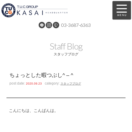
03-3687-6363
在庫車両情報
保証&サービス
Staff Blog
パーツリスト
TUCとは？
スタッフブログ
店舗情報
アクセスマップ
ちょっとした暇つぶし^ – ^
全国納車
特別作業
post date:
category:
2020.09.23
スタッフブログ
注文販売
自動車保険
買取無料査定
リンク
こんにちは、こんばんは。
スタッフ紹介
リクルート
お問い合わせ
会社概要