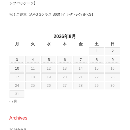
シブパッケージ】
祝！ご納車【AMG Sクラス S63ﾛﾝｸﾞ ﾚｰﾀﾞｰｾｰﾌﾃｨPKG】
2026年8月
月
火
水
木
金
土
日
1
2
3
4
5
6
7
8
9
10
11
12
13
14
15
16
17
18
19
20
21
22
23
24
25
26
27
28
29
30
31
« 7月
Archives