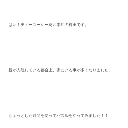
スタッフblog
納車blog
ホーム
T.U.C.GROUP
はい！ティーユーシー葛西本店の櫛田です。
親が入院している都合上、家にいる事が多くなりました。
ちょっとした時間を使ってパズルをやってみました！！