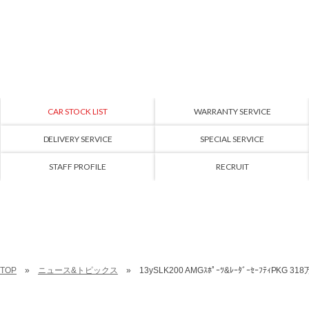
CAR STOCK LIST
WARRANTY SERVICE
DELIVERY SERVICE
SPECIAL SERVICE
STAFF PROFILE
RECRUIT
TOP
ニュース&トピックス
13ySLK200 AMGｽﾎﾟｰﾂ&ﾚｰﾀﾞｰｾｰﾌﾃｨPKG