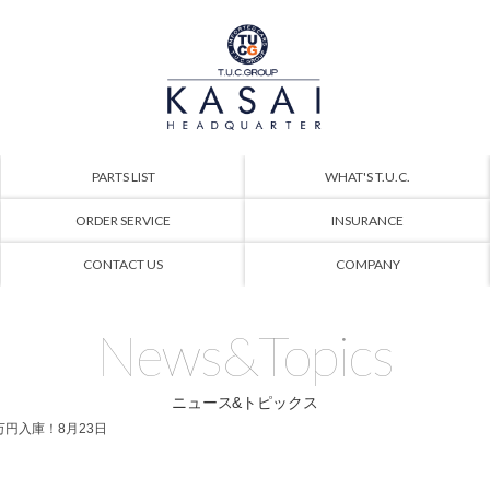
PARTS LIST
WHAT'S T.U.C.
ORDER SERVICE
INSURANCE
CONTACT US
COMPANY
News&Topics
ニュース&トピックス
 318万円入庫！8月23日