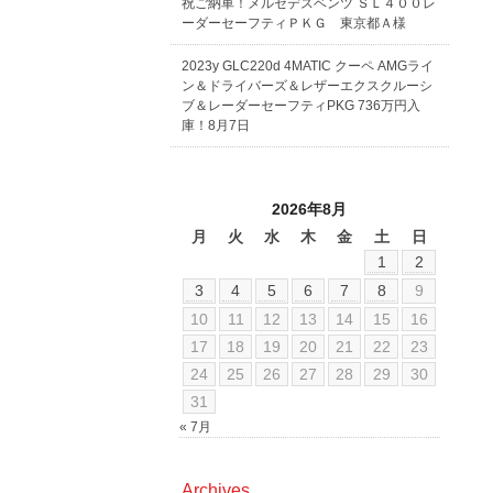
祝ご納車！メルセデスベンツ ＳＬ４００レ
ーダーセーフティＰＫＧ 東京都Ａ様
2023y GLC220d 4MATIC クーペ AMGライ
ン＆ドライバーズ＆レザーエクスクルーシ
ブ＆レーダーセーフティPKG 736万円入
庫！8月7日
2026年8月
月
火
水
木
金
土
日
1
2
3
4
5
6
7
8
9
10
11
12
13
14
15
16
17
18
19
20
21
22
23
24
25
26
27
28
29
30
31
« 7月
Archives