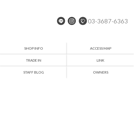
03-3687-6363
SHOP INFO
ACCESS MAP
TRADE IN
LINK
STAFF BLOG
OWNERS