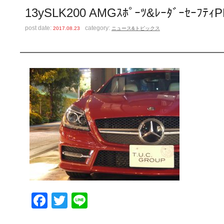
13ySLK200 AMGｽﾎﾟｰﾂ&ﾚｰﾀﾞｰｾｰ
post date:
category:
2017.08.23
ニュース&トピックス
Facebook
Twitter
Line