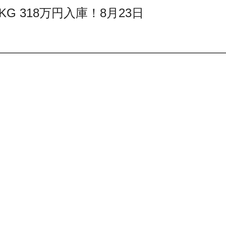
ﾌﾃｨPKG 318万円入庫！8月23日