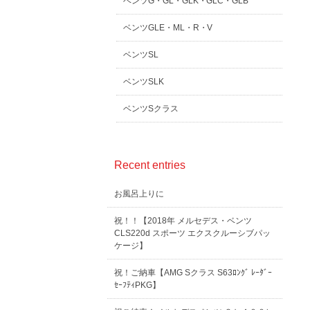
ベンツG・GL・GLK・GLC・GLB
ベンツGLE・ML・R・V
ベンツSL
ベンツSLK
ベンツSクラス
Recent entries
お風呂上りに
祝！！【2018年 メルセデス・ベンツ
CLS220d スポーツ エクスクルーシブパッ
ケージ】
祝！ご納車【AMG Sクラス S63ﾛﾝｸﾞ ﾚｰﾀﾞｰ
ｾｰﾌﾃｨPKG】