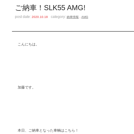
ご納車！SLK55 AMG!
post date:
category:
2020.10.18
納車情報
,
AMG
こんにちは。
加藤です。
本日、ご納車となった車輌はこちら！