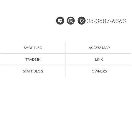
03-3687-6363
SHOP INFO
ACCESS MAP
TRADE IN
LINK
STAFF BLOG
OWNERS