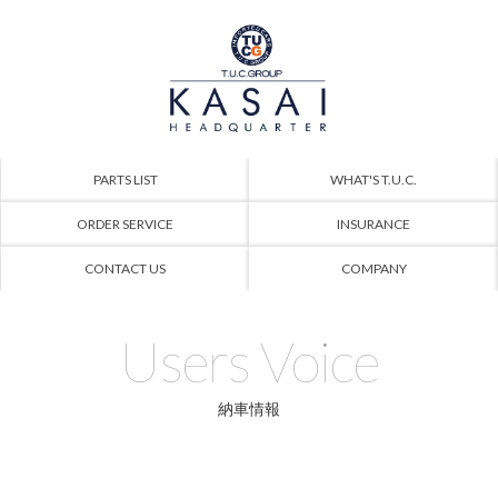
PARTS LIST
WHAT'S T.U.C.
ORDER SERVICE
INSURANCE
CONTACT US
COMPANY
Users Voice
納車情報