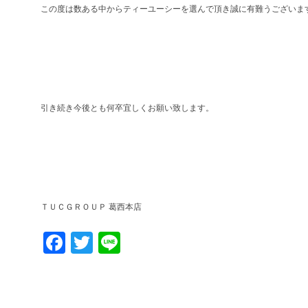
この度は数ある中からティーユーシーを選んで頂き誠に有難うございま
引き続き今後とも何卒宜しくお願い致します。
ＴＵＣＧＲＯＵＰ 葛西本店
Facebook
Twitter
Line