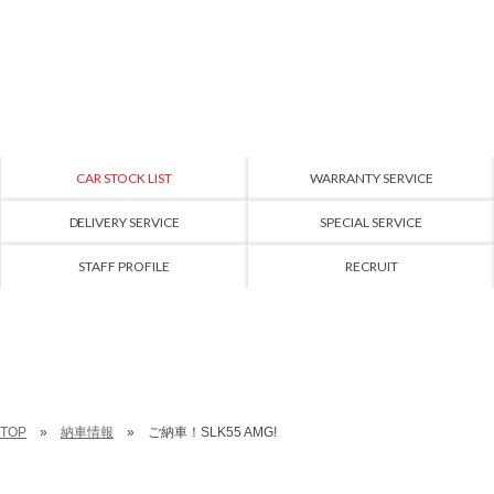
CAR STOCK LIST
WARRANTY SERVICE
DELIVERY SERVICE
SPECIAL SERVICE
STAFF PROFILE
RECRUIT
TOP
納車情報
ご納車！SLK55 AMG!