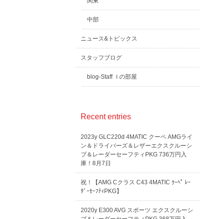
関東
中部
ニュース&トピックス
スタッフブログ
blog-Staff Ｉの部屋
Recent entries
2023y GLC220d 4MATIC クーペ AMGライ
ン＆ドライバーズ＆レザーエクスクルーシ
ブ＆レーダーセーフティPKG 736万円入
庫！8月7日
祝！【AMG Cクラス C43 4MATIC ｸｰﾍﾟ ﾚｰ
ﾀﾞｰｾｰﾌﾃｨPKG】
2020y E300 AVG スポーツ エクスクルーシ