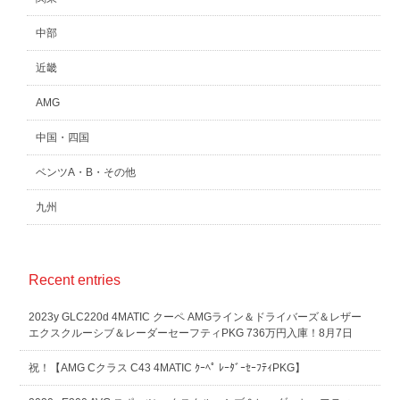
中部
近畿
AMG
中国・四国
ベンツA・B・その他
九州
Recent entries
2023y GLC220d 4MATIC クーペ AMGライン＆ドライバーズ＆レザー
エクスクルーシブ＆レーダーセーフティPKG 736万円入庫！8月7日
祝！【AMG Cクラス C43 4MATIC ｸｰﾍﾟ ﾚｰﾀﾞｰｾｰﾌﾃｨPKG】