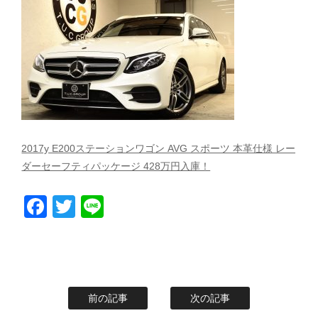
スタッフblog
納車blog
ホーム
T.U.C.GROUP
2017y E200ステーションワゴン AVG スポーツ 本革仕様 レー
ダーセーフティパッケージ 428万円入庫！
Facebook
Twitter
Line
前の記事
次の記事