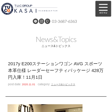
03-3687-6363
在庫車両情報
保証&サービス
News&Topics
パーツリスト
TUCとは？
ニュース&トピックス
店舗情報
アクセスマップ
2017y E200ステーションワゴン AVG スポーツ
全国納車
特別作業
本革仕様 レーダーセーフティパッケージ 428万
円入庫！11月1日
注文販売
自動車保険
post date:
category:
2020.11.01
ニュース&トピックス
買取無料査定
リンク
スタッフ紹介
リクルート
お問い合わせ
会社概要