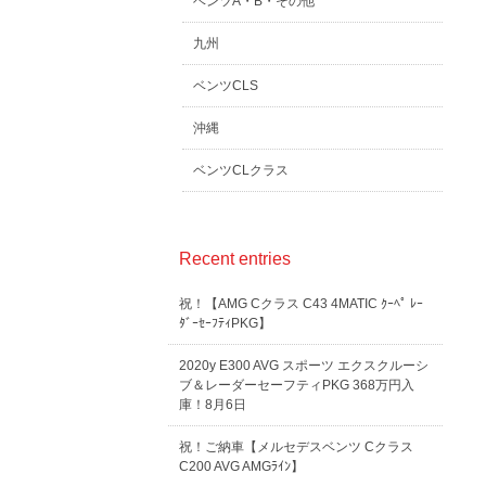
ベンツA・B・その他
九州
ベンツCLS
沖縄
ベンツCLクラス
Recent entries
祝！【AMG Cクラス C43 4MATIC ｸｰﾍﾟ ﾚｰ
ﾀﾞｰｾｰﾌﾃｨPKG】
2020y E300 AVG スポーツ エクスクルーシ
ブ＆レーダーセーフティPKG 368万円入
庫！8月6日
祝！ご納車【メルセデスベンツ Cクラス
C200 AVG AMGﾗｲﾝ】