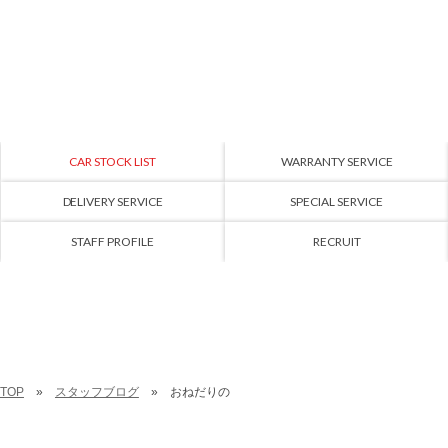
CAR STOCK LIST
WARRANTY SERVICE
DELIVERY SERVICE
SPECIAL SERVICE
STAFF PROFILE
RECRUIT
TOP
スタッフブログ
おねだりの