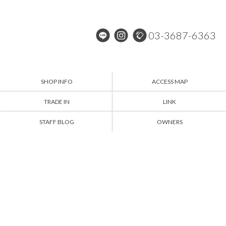
03-3687-6363
SHOP INFO
ACCESS MAP
TRADE IN
LINK
STAFF BLOG
OWNERS