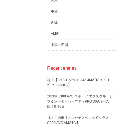
関東
中部
近畿
AMG
中国・四国
Recent entries
祝！【AMG Cクラス C43 4MATIC ｸｰﾍﾟ ﾚｰ
ﾀﾞｰｾｰﾌﾃｨPKG】
2020y E300 AVG スポーツ エクスクルーシ
ブ＆レーダーセーフティPKG 368万円入
庫！8月6日
祝！ご納車【メルセデスベンツ Cクラス
C200 AVG AMGﾗｲﾝ】