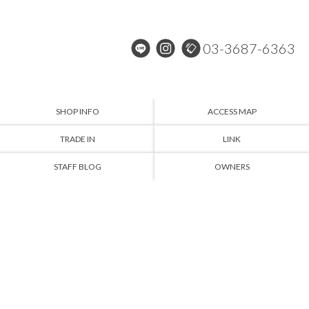
03-3687-6363
SHOP INFO
ACCESS MAP
TRADE IN
LINK
STAFF BLOG
OWNERS