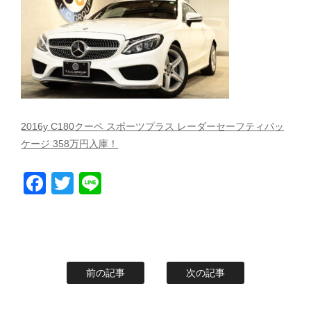
スタッフblog
納車blog
ホーム
T.U.C.GROUP
2016y C180クーペ スポーツプラス レーダーセーフティパッ
ケージ 358万円入庫！
Facebook
Twitter
Line
前の記事
次の記事