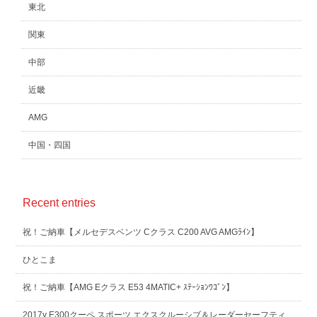
東北
関東
中部
近畿
AMG
中国・四国
Recent entries
祝！ご納車【メルセデスベンツ Cクラス C200 AVG AMGﾗｲﾝ】
ひとこま
祝！ご納車【AMG Eクラス E53 4MATIC+ ｽﾃｰｼｮﾝﾜｺﾞﾝ】
2017y E300クーペ スポーツ エクスクルーシブ＆レーダーセーフティ