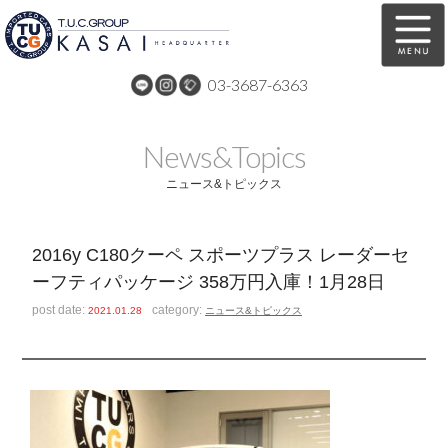
03-3687-6363
在庫車両情報
保証&サービス
News&Topics
パーツリスト
TUCとは？
ニュース&トピックス
店舗情報
アクセスマップ
2016y C180クーペ スポーツプラス レーダーセ
全国納車
特別作業
ーフティパッケージ 358万円入庫！1月28日
注文販売
自動車保険
post date:
category:
2021.01.28
ニュース&トピックス
買取無料査定
リンク
スタッフ紹介
リクルート
お問い合わせ
会社概要