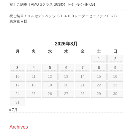
祝！ご納車【AMG Sクラス S63ﾛﾝｸﾞ ﾚｰﾀﾞｰｾｰﾌﾃｨPKG】
祝ご納車！メルセデスベンツ ＳＬ４００レーダーセーフティＰＫＧ
東京都Ａ様
2026年8月
月
火
水
木
金
土
日
1
2
3
4
5
6
7
8
9
10
11
12
13
14
15
16
17
18
19
20
21
22
23
24
25
26
27
28
29
30
31
« 7月
Archives