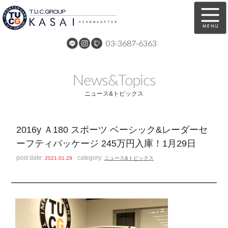
03-3687-6363
在庫車両情報
保証&サービス
News&Topics
パーツリスト
TUCとは？
ニュース&トピックス
店舗情報
アクセスマップ
2016y Ａ180 スポーツ ベーシック&レーダーセ
全国納車
特別作業
ーフティパッケージ 245万円入庫！1月29日
注文販売
自動車保険
post date:
category:
2021.01.29
ニュース&トピックス
買取無料査定
リンク
スタッフ紹介
リクルート
お問い合わせ
会社概要