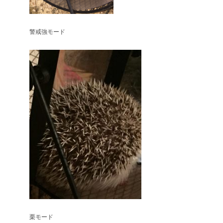
警戒強モード
栗モード