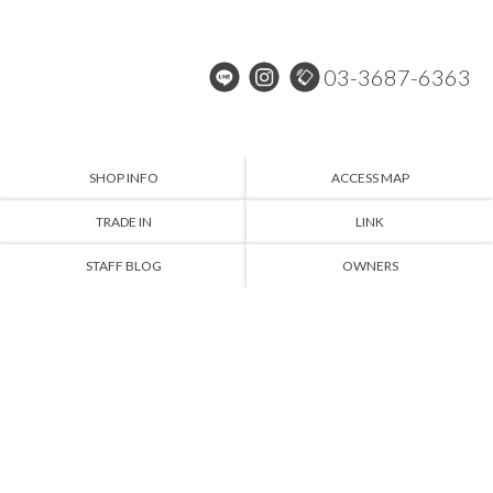
03-3687-6363
SHOP INFO
ACCESS MAP
TRADE IN
LINK
STAFF BLOG
OWNERS