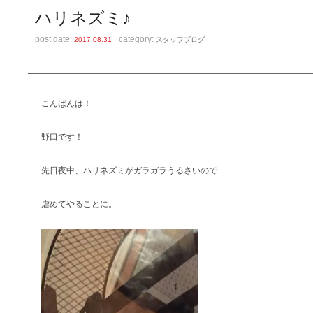
ハリネズミ♪
post date:
category:
2017.08.31
スタッフブログ
こんばんは！
野口です！
先日夜中、ハリネズミがガラガラうるさいので
虐めてやることに。