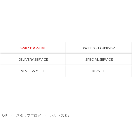
CAR STOCK LIST
WARRANTY SERVICE
DELIVERY SERVICE
SPECIAL SERVICE
STAFF PROFILE
RECRUIT
TOP
スタッフブログ
ハリネズミ♪