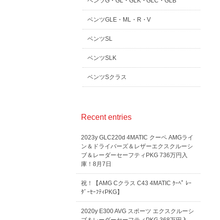
ベンツG・GL・GLK・GLC・GLB
ベンツGLE・ML・R・V
ベンツSL
ベンツSLK
ベンツSクラス
Recent entries
2023y GLC220d 4MATIC クーペ AMGライ
ン＆ドライバーズ＆レザーエクスクルーシ
ブ＆レーダーセーフティPKG 736万円入
庫！8月7日
祝！【AMG Cクラス C43 4MATIC ｸｰﾍﾟ ﾚｰ
ﾀﾞｰｾｰﾌﾃｨPKG】
2020y E300 AVG スポーツ エクスクルーシ