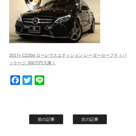
スタッフblog
納車blog
ホーム
T.U.C.GROUP
2017y C220d ローレウスエディション レーダーセーフティパ
ッケージ 306万円入庫！
Facebook
Twitter
Line
前の記事
次の記事