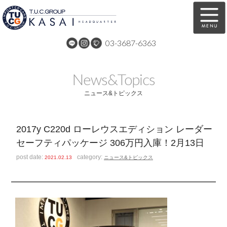
03-3687-6363
在庫車両情報
保証&サービス
News&Topics
パーツリスト
TUCとは？
ニュース&トピックス
店舗情報
アクセスマップ
2017y C220d ローレウスエディション レーダー
全国納車
特別作業
セーフティパッケージ 306万円入庫！2月13日
注文販売
自動車保険
post date:
category:
2021.02.13
ニュース&トピックス
買取無料査定
リンク
スタッフ紹介
リクルート
お問い合わせ
会社概要