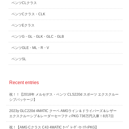
ベンツCLクラス
ベンツCクラス・CLK
ベンツEクラス
ベンツG・GL・GLK・GLC・GLB
ベンツGLE・ML・R・V
ベンツSL
Recent entries
祝！！【2018年 メルセデス・ベンツ CLS220d スポーツ エクスクルー
シブパッケージ】
2023y GLC220d 4MATIC クーペ AMGライン＆ドライバーズ＆レザー
エクスクルーシブ＆レーダーセーフティPKG 736万円入庫！8月7日
祝！【AMG Cクラス C43 4MATIC ｸｰﾍﾟ ﾚｰﾀﾞｰｾｰﾌﾃｨPKG】