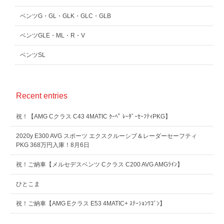
ベンツG・GL・GLK・GLC・GLB
ベンツGLE・ML・R・V
ベンツSL
Recent entries
祝！【AMG Cクラス C43 4MATIC ｸｰﾍﾟ ﾚｰﾀﾞｰｾｰﾌﾃｨPKG】
2020y E300 AVG スポーツ エクスクルーシブ＆レーダーセーフティ
PKG 368万円入庫！8月6日
祝！ご納車【メルセデスベンツ Cクラス C200 AVG AMGﾗｲﾝ】
ひとこま
祝！ご納車【AMG Eクラス E53 4MATIC+ ｽﾃｰｼｮﾝﾜｺﾞﾝ】