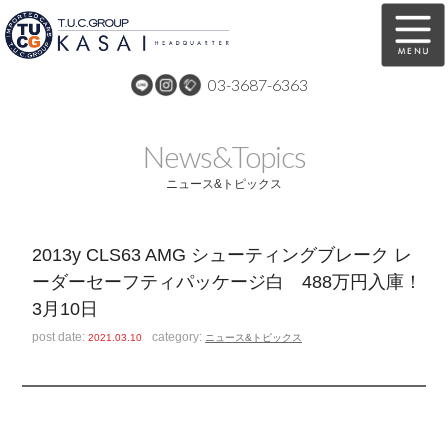
03-3687-6363
在庫車両情報
保証&サービス
News&Topics
パーツリスト
TUCとは？
ニュース&トピックス
店舗情報
アクセスマップ
2013y CLS63 AMG シューティングブレーク レ
全国納車
特別作業
ーダーセーフティパッケージ白 488万円入庫！
3月10日
注文販売
自動車保険
post date:
category:
2021.03.10
ニュース&トピックス
買取無料査定
リンク
スタッフ紹介
リクルート
お問い合わせ
会社概要