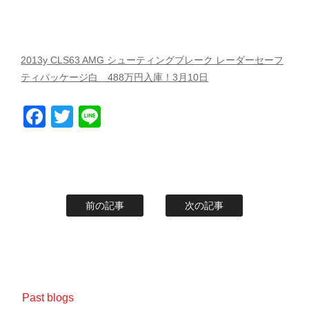
スタッフblog
納車blog
ホーム
T.U.C.GROUP
2013y CLS63 AMG シューティングブレーク レーダーセーフ
ティパッケージ白 488万円入庫！3月10日
Facebook
Twitter
Line
前の記事
次の記事
Past blogs