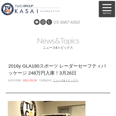
03-3687-6363
在庫車両情報
保証&サービス
News&Topics
パーツリスト
TUCとは？
ニュース&トピックス
店舗情報
アクセスマップ
2016y GLA180スポーツ レーダーセーフティパ
全国納車
特別作業
ッケージ 248万円入庫！3月26日
注文販売
自動車保険
post date:
category:
2021.03.26
ニュース&トピックス
買取無料査定
リンク
スタッフ紹介
リクルート
お問い合わせ
会社概要