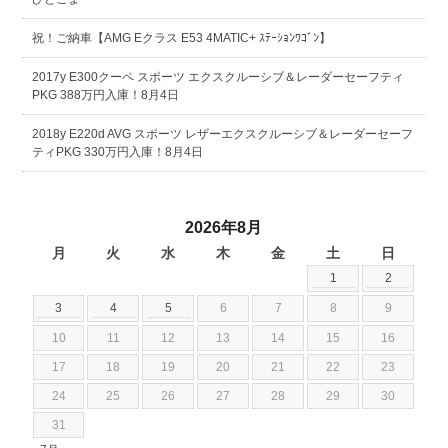
祝！ご納車【AMG Eクラス E53 4MATIC+ ｽﾃｰｼｮﾝﾜｺﾞﾝ】
2017y E300クーペ スポーツ エクスクルーシブ＆レーダーセーフティ
PKG 388万円入庫！8月4日
2018y E220d AVG スポーツ レザーエクスクルーシブ＆レーダーセーフ
ティPKG 330万円入庫！8月4日
2026年8月
月
火
水
木
金
土
日
1
2
3
4
5
6
7
8
9
10
11
12
13
14
15
16
17
18
19
20
21
22
23
24
25
26
27
28
29
30
31