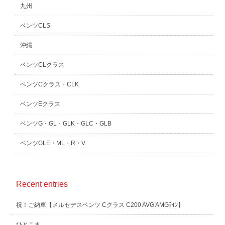
九州
ベンツCLS
沖縄
ベンツCLクラス
ベンツCクラス・CLK
ベンツEクラス
ベンツG・GL・GLK・GLC・GLB
ベンツGLE・ML・R・V
Recent entries
祝！ご納車【メルセデスベンツ Cクラス C200 AVG AMGﾗｲﾝ】
ひとこま