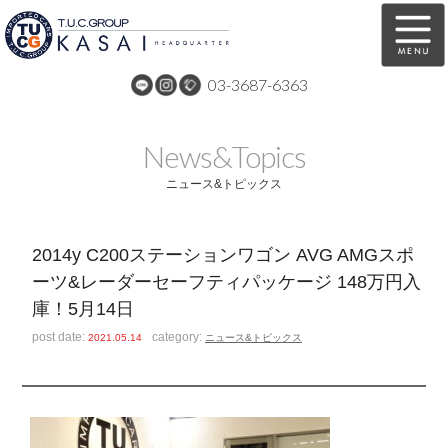
03-3687-6363
在庫車両情報
保証&サービス
News&Topics
パーツリスト
TUCとは？
ニュース&トピックス
店舗情報
アクセスマップ
2014y C200ステーションワゴン AVG AMGスポ
全国納車
特別作業
ーツ&レーダーセーフティパッケージ 148万円入
庫！5月14日
注文販売
自動車保険
post date:
category:
2021.05.14
ニュース&トピックス
買取無料査定
リンク
スタッフ紹介
リクルート
お問い合わせ
会社概要