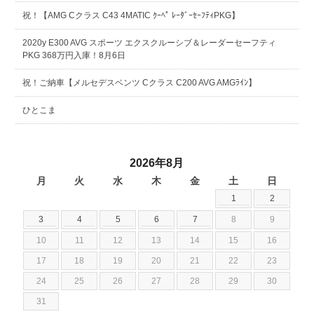
祝！【AMG Cクラス C43 4MATIC ｸｰﾍﾟ ﾚｰﾀﾞｰｾｰﾌﾃｨPKG】
2020y E300 AVG スポーツ エクスクルーシブ＆レーダーセーフティ
PKG 368万円入庫！8月6日
祝！ご納車【メルセデスベンツ Cクラス C200 AVG AMGﾗｲﾝ】
ひとこま
2026年8月
月
火
水
木
金
土
日
1
2
3
4
5
6
7
8
9
10
11
12
13
14
15
16
17
18
19
20
21
22
23
24
25
26
27
28
29
30
31