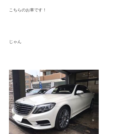
こちらのお車です！
スタッフblog
納車blog
ホーム
T.U.C.GROUP
じゃん