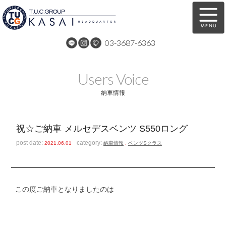
03-3687-6363
在庫車両情報
保証&サービス
Users Voice
パーツリスト
TUCとは？
納車情報
店舗情報
アクセスマップ
祝☆ご納車 メルセデスベンツ S550ロング
全国納車
特別作業
post date:
category:
2021.06.01
納車情報
,
ベンツSクラス
注文販売
自動車保険
買取無料査定
リンク
この度ご納車となりましたのは
スタッフ紹介
リクルート
お問い合わせ
会社概要