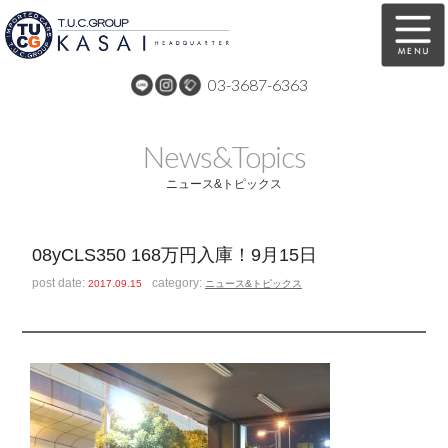
03-3687-6363
在庫車両情報
保証&サービス
News&Topics
パーツリスト
TUCとは？
ニュース&トピックス
店舗情報
アクセスマップ
08yCLS350 168万円入庫！9月15日
全国納車
特別作業
post date:
category:
2017.09.15
ニュース&トピックス
注文販売
自動車保険
買取無料査定
リンク
スタッフ紹介
リクルート
お問い合わせ
会社概要