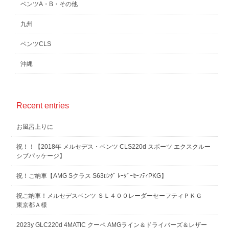
ベンツA・B・その他
九州
ベンツCLS
沖縄
Recent entries
お風呂上りに
祝！！【2018年 メルセデス・ベンツ CLS220d スポーツ エクスクルー
シブパッケージ】
祝！ご納車【AMG Sクラス S63ﾛﾝｸﾞ ﾚｰﾀﾞｰｾｰﾌﾃｨPKG】
祝ご納車！メルセデスベンツ ＳＬ４００レーダーセーフティＰＫＧ
東京都Ａ様
2023y GLC220d 4MATIC クーペ AMGライン＆ドライバーズ＆レザー