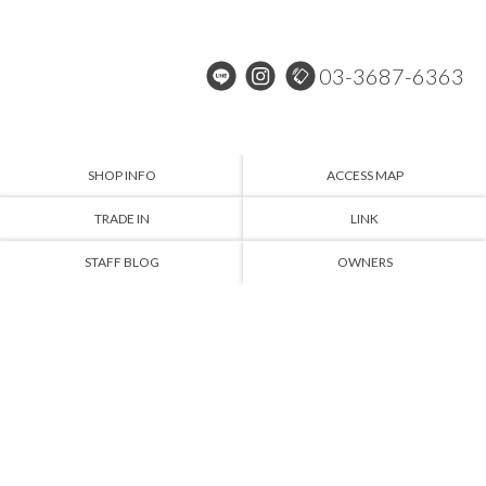
03-3687-6363
SHOP INFO
ACCESS MAP
TRADE IN
LINK
STAFF BLOG
OWNERS