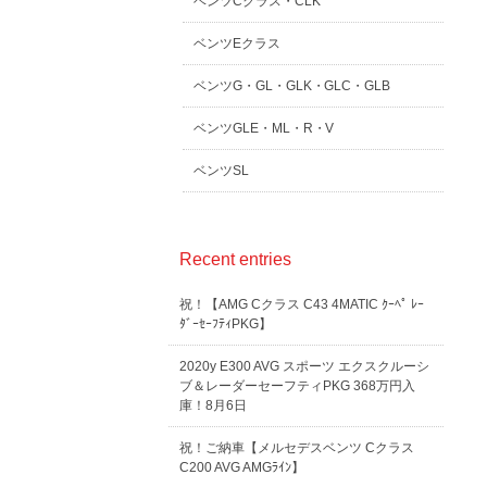
ベンツCクラス・CLK
ベンツEクラス
ベンツG・GL・GLK・GLC・GLB
ベンツGLE・ML・R・V
ベンツSL
Recent entries
祝！【AMG Cクラス C43 4MATIC ｸｰﾍﾟ ﾚｰ
ﾀﾞｰｾｰﾌﾃｨPKG】
2020y E300 AVG スポーツ エクスクルーシ
ブ＆レーダーセーフティPKG 368万円入
庫！8月6日
祝！ご納車【メルセデスベンツ Cクラス
C200 AVG AMGﾗｲﾝ】