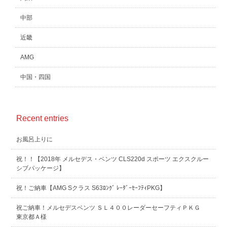
中部
近畿
AMG
中国・四国
Recent entries
お風呂上りに
祝！！【2018年 メルセデス・ベンツ CLS220d スポーツ エクスクルー
シブパッケージ】
祝！ご納車【AMG Sクラス S63ﾛﾝｸﾞ ﾚｰﾀﾞｰｾｰﾌﾃｨPKG】
祝ご納車！メルセデスベンツ ＳＬ４００レーダーセーフティＰＫＧ
東京都Ａ様