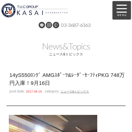
03-3687-6363
在庫車両情報
保証&サービス
News&Topics
パーツリスト
TUCとは？
ニュース&トピックス
店舗情報
アクセスマップ
14yS550ﾛﾝｸﾞ AMGｽﾎﾟｰﾂ&ﾚｰﾀﾞｰｾｰﾌﾃｨPKG 748万
全国納車
特別作業
円入庫！9月16日
注文販売
自動車保険
post date:
category:
2017.09.16
ニュース&トピックス
買取無料査定
リンク
スタッフ紹介
リクルート
お問い合わせ
会社概要