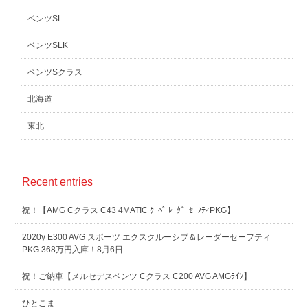
ベンツSL
ベンツSLK
ベンツSクラス
北海道
東北
Recent entries
祝！【AMG Cクラス C43 4MATIC ｸｰﾍﾟ ﾚｰﾀﾞｰｾｰﾌﾃｨPKG】
2020y E300 AVG スポーツ エクスクルーシブ＆レーダーセーフティ
PKG 368万円入庫！8月6日
祝！ご納車【メルセデスベンツ Cクラス C200 AVG AMGﾗｲﾝ】
ひとこま