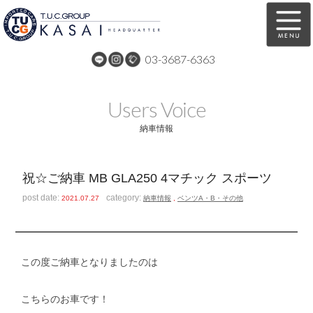
03-3687-6363
在庫車両情報
保証&サービス
Users Voice
パーツリスト
TUCとは？
納車情報
店舗情報
アクセスマップ
祝☆ご納車 MB GLA250 4マチック スポーツ
全国納車
特別作業
post date:
category:
2021.07.27
納車情報
,
ベンツA・B・その他
注文販売
自動車保険
買取無料査定
リンク
この度ご納車となりましたのは
スタッフ紹介
リクルート
こちらのお車です！
お問い合わせ
会社概要