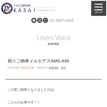
03-3687-6363
在庫車両情報
保証&サービス
Users Voice
パーツリスト
TUCとは？
納車情報
店舗情報
アクセスマップ
祝☆ご納車メルセデスAMG A45
全国納車
特別作業
post date:
category:
2021.07.30
納車情報
,
AMG
注文販売
自動車保険
買取無料査定
リンク
この度ご納車となりましたのは
スタッフ紹介
リクルート
こちらのお車です！！
お問い合わせ
会社概要