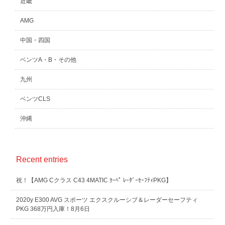
近畿
AMG
中国・四国
ベンツA・B・その他
九州
ベンツCLS
沖縄
Recent entries
祝！【AMG Cクラス C43 4MATIC ｸｰﾍﾟ ﾚｰﾀﾞｰｾｰﾌﾃｨPKG】
2020y E300 AVG スポーツ エクスクルーシブ＆レーダーセーフティ
PKG 368万円入庫！8月6日