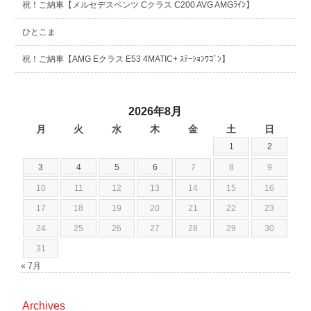
祝！ご納車【メルセデスベンツ Cクラス C200 AVG AMGﾗｲﾝ】
ひとこま
祝！ご納車【AMG Eクラス E53 4MATIC+ ｽﾃｰｼｮﾝﾜｺﾞﾝ】
2026年8月
月
火
水
木
金
土
日
1
2
3
4
5
6
7
8
9
10
11
12
13
14
15
16
17
18
19
20
21
22
23
24
25
26
27
28
29
30
31
« 7月
Archives