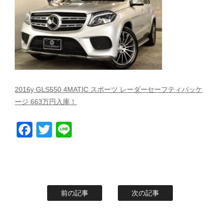
スタッフblog
納車blog
ホーム
T.U.C.GROUP
2016y GLS550 4MATIC スポーツ レーダーセーフティパッケ
ージ 663万円入庫！
Facebook
Twitter
Line
前の記事
次の記事