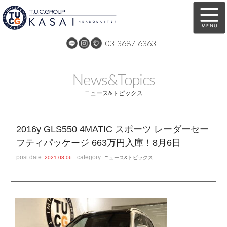
03-3687-6363
在庫車両情報
保証&サービス
News&Topics
パーツリスト
TUCとは？
ニュース&トピックス
店舗情報
アクセスマップ
2016y GLS550 4MATIC スポーツ レーダーセー
全国納車
特別作業
フティパッケージ 663万円入庫！8月6日
注文販売
自動車保険
post date:
category:
2021.08.06
ニュース&トピックス
買取無料査定
リンク
スタッフ紹介
リクルート
お問い合わせ
会社概要