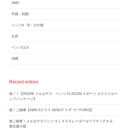
AMG
中国・四国
ベンツA・B・その他
九州
ベンツCLS
沖縄
Recent entries
祝！！【2018年 メルセデス・ベンツ CLS220d スポーツ エクスクルー
シブパッケージ】
祝！ご納車【AMG Sクラス S63ﾛﾝｸﾞ ﾚｰﾀﾞｰｾｰﾌﾃｨPKG】
祝ご納車！メルセデスベンツ ＳＬ４００レーダーセーフティＰＫＧ
東京都Ａ様