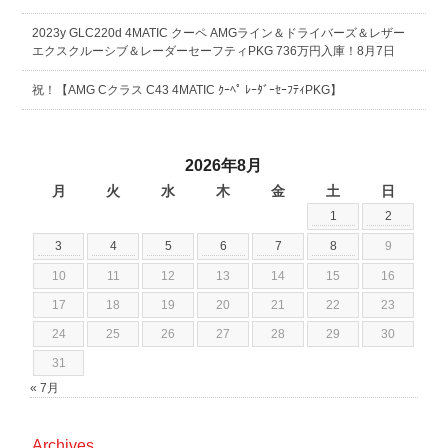
2023y GLC220d 4MATIC クーペ AMGライン＆ドライバーズ＆レザー
エクスクルーシブ＆レーダーセーフティPKG 736万円入庫！8月7日
祝！【AMG Cクラス C43 4MATIC ｸｰﾍﾟ ﾚｰﾀﾞｰｾｰﾌﾃｨPKG】
2026年8月
月
火
水
木
金
土
日
1
2
3
4
5
6
7
8
9
10
11
12
13
14
15
16
17
18
19
20
21
22
23
24
25
26
27
28
29
30
31
« 7月
Archives