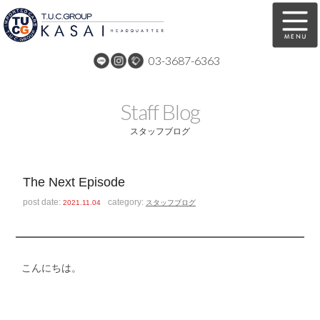
03-3687-6363
在庫車両情報
保証&サービス
Staff Blog
パーツリスト
TUCとは？
スタッフブログ
店舗情報
アクセスマップ
The Next Episode
全国納車
特別作業
post date:
category:
2021.11.04
スタッフブログ
注文販売
自動車保険
買取無料査定
リンク
こんにちは。
スタッフ紹介
リクルート
お問い合わせ
会社概要