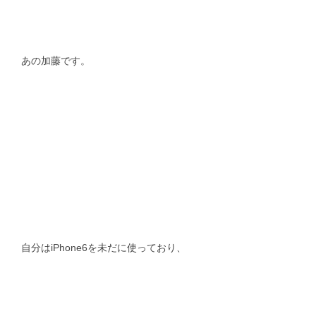
スタッフblog
納車blog
ホーム
T.U.C.GROUP
あの加藤です。
自分はiPhone6を未だに使っており、