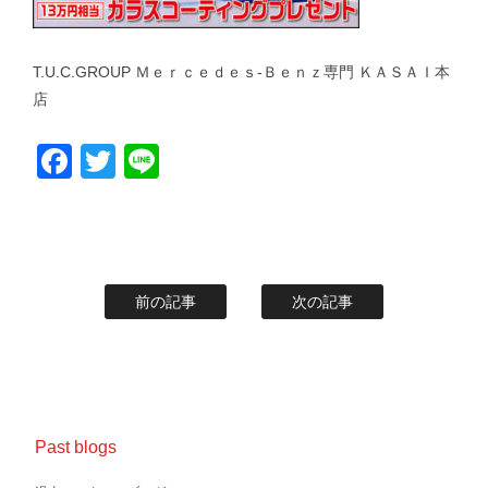
T.U.C.GROUP Ｍｅｒｃｅｄｅｓ-Ｂｅｎｚ専門 ＫＡＳＡＩ本
店
Facebook
Twitter
Line
前の記事
次の記事
Past blogs