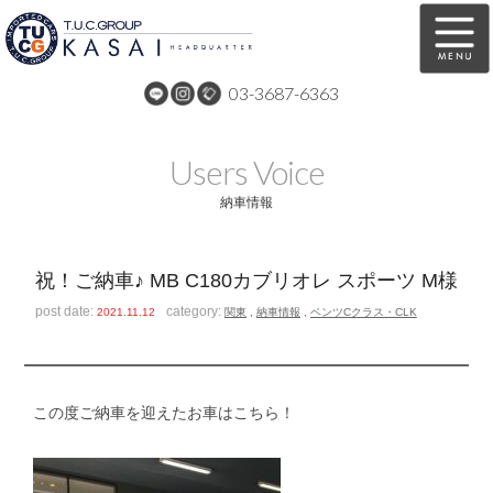
03-3687-6363
在庫車両情報
保証&サービス
Users Voice
パーツリスト
TUCとは？
納車情報
店舗情報
アクセスマップ
祝！ご納車♪ MB C180カブリオレ スポーツ M様
全国納車
特別作業
post date:
category:
2021.11.12
関東
,
納車情報
,
ベンツCクラス・CLK
注文販売
自動車保険
買取無料査定
リンク
この度ご納車を迎えたお車はこちら！
スタッフ紹介
リクルート
お問い合わせ
会社概要