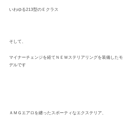
いわゆる213型のＥクラス
そして、
マイナーチェンジを経てＮＥＷステリアリングを装備したモ
デルです
ＡＭＧエアロを纏ったスポーティなエクステリア、