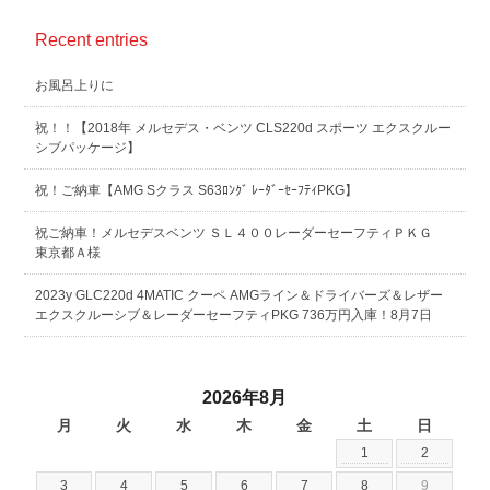
Recent entries
お風呂上りに
祝！！【2018年 メルセデス・ベンツ CLS220d スポーツ エクスクルー
シブパッケージ】
祝！ご納車【AMG Sクラス S63ﾛﾝｸﾞ ﾚｰﾀﾞｰｾｰﾌﾃｨPKG】
祝ご納車！メルセデスベンツ ＳＬ４００レーダーセーフティＰＫＧ
東京都Ａ様
2023y GLC220d 4MATIC クーペ AMGライン＆ドライバーズ＆レザー
エクスクルーシブ＆レーダーセーフティPKG 736万円入庫！8月7日
2026年8月
月
火
水
木
金
土
日
1
2
3
4
5
6
7
8
9