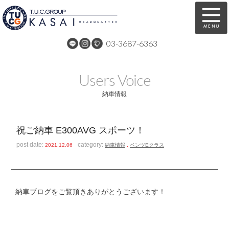
03-3687-6363
在庫車両情報
保証&サービス
Users Voice
パーツリスト
TUCとは？
納車情報
店舗情報
アクセスマップ
祝ご納車 E300AVG スポーツ！
全国納車
特別作業
post date:
category:
2021.12.06
納車情報
,
ベンツEクラス
注文販売
自動車保険
買取無料査定
リンク
納車ブログをご覧頂きありがとうございます！
スタッフ紹介
リクルート
お問い合わせ
会社概要