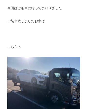
今回はご納車に行ってまいりました
スタッフblog
納車blog
ホーム
T.U.C.GROUP
ご納車致しましたお車は
こちらっ