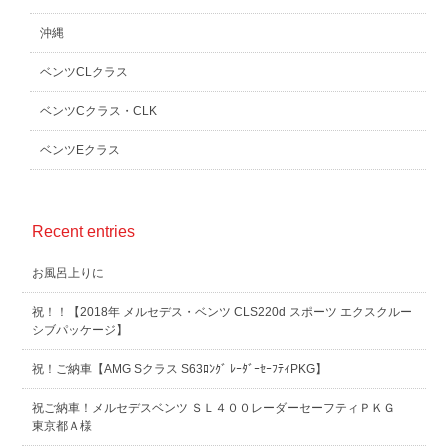
沖縄
ベンツCLクラス
ベンツCクラス・CLK
ベンツEクラス
Recent entries
お風呂上りに
祝！！【2018年 メルセデス・ベンツ CLS220d スポーツ エクスクルー
シブパッケージ】
祝！ご納車【AMG Sクラス S63ﾛﾝｸﾞ ﾚｰﾀﾞｰｾｰﾌﾃｨPKG】
祝ご納車！メルセデスベンツ ＳＬ４００レーダーセーフティＰＫＧ
東京都Ａ様