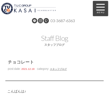
03-3687-6363
在庫車両情報
保証&サービス
Staff Blog
パーツリスト
TUCとは？
スタッフブログ
店舗情報
アクセスマップ
チョコレート
全国納車
特別作業
post date:
category:
2021.12.19
スタッフブログ
注文販売
自動車保険
買取無料査定
リンク
こんばんは♪
スタッフ紹介
リクルート
お問い合わせ
会社概要