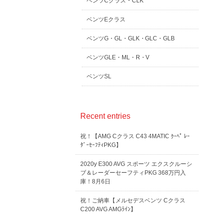
ベンツCクラス・CLK
ベンツEクラス
ベンツG・GL・GLK・GLC・GLB
ベンツGLE・ML・R・V
ベンツSL
Recent entries
祝！【AMG Cクラス C43 4MATIC ｸｰﾍﾟ ﾚｰ
ﾀﾞｰｾｰﾌﾃｨPKG】
2020y E300 AVG スポーツ エクスクルーシ
ブ＆レーダーセーフティPKG 368万円入
庫！8月6日
祝！ご納車【メルセデスベンツ Cクラス
C200 AVG AMGﾗｲﾝ】