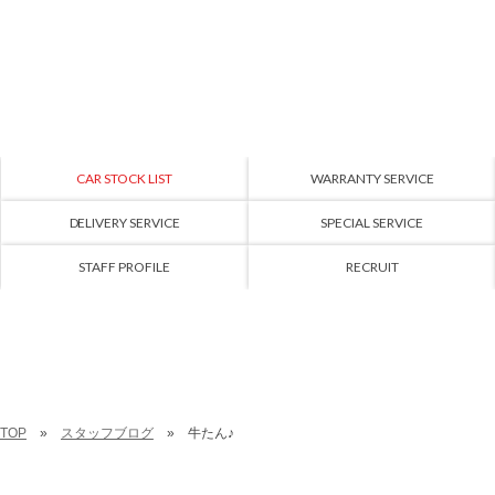
CAR STOCK LIST
WARRANTY SERVICE
DELIVERY SERVICE
SPECIAL SERVICE
STAFF PROFILE
RECRUIT
TOP
スタッフブログ
牛たん♪