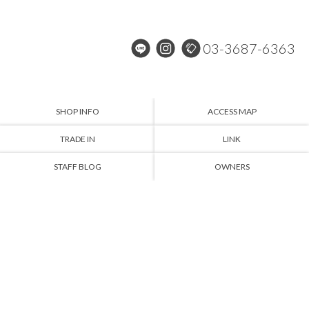
03-3687-6363
SHOP INFO
ACCESS MAP
TRADE IN
LINK
STAFF BLOG
OWNERS