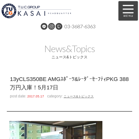
03-3687-6363
在庫車両情報
保証&サービス
News&Topics
パーツリスト
TUCとは？
ニュース&トピックス
店舗情報
アクセスマップ
13yCLS350BE AMGｽﾎﾟｰﾂ&ﾚｰﾀﾞｰｾｰﾌﾃｨPKG 388
全国納車
特別作業
万円入庫！5月17日
注文販売
自動車保険
post date:
category:
2017.05.17
ニュース&トピックス
買取無料査定
リンク
スタッフ紹介
リクルート
お問い合わせ
会社概要