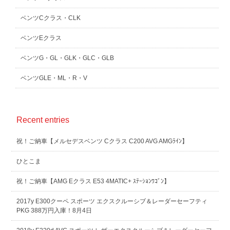
ベンツCクラス・CLK
ベンツEクラス
ベンツG・GL・GLK・GLC・GLB
ベンツGLE・ML・R・V
Recent entries
祝！ご納車【メルセデスベンツ Cクラス C200 AVG AMGﾗｲﾝ】
ひとこま
祝！ご納車【AMG Eクラス E53 4MATIC+ ｽﾃｰｼｮﾝﾜｺﾞﾝ】
2017y E300クーペ スポーツ エクスクルーシブ＆レーダーセーフティ
PKG 388万円入庫！8月4日