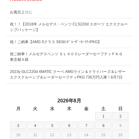
お風呂上りに
祝！！【2018年 メルセデス・ベンツ CLS220d スポーツ エクスクルー
シブパッケージ】
祝！ご納車【AMG Sクラス S63ﾛﾝｸﾞ ﾚｰﾀﾞｰｾｰﾌﾃｨPKG】
祝ご納車！メルセデスベンツ ＳＬ４００レーダーセーフティＰＫＧ
東京都Ａ様
2023y GLC220d 4MATIC クーペ AMGライン＆ドライバーズ＆レザー
エクスクルーシブ＆レーダーセーフティPKG 736万円入庫！8月7日
2026年8月
月
火
水
木
金
土
日
1
2
3
4
5
6
7
8
9
10
11
12
13
14
15
16