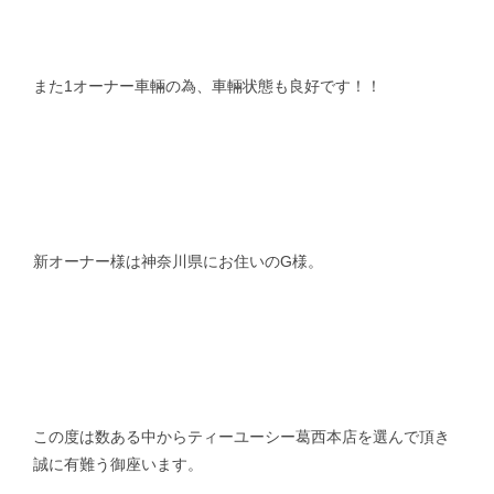
また1オーナー車輛の為、車輛状態も良好です！！
新オーナー様は神奈川県にお住いのG様。
この度は数ある中からティーユーシー葛西本店を選んで頂き
誠に有難う御座います。