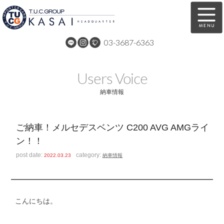
03-3687-6363
在庫車両情報
保証&サービス
Users Voice
パーツリスト
TUCとは？
納車情報
店舗情報
アクセスマップ
ご納車！メルセデスベンツ C200 AVG AMGライ
全国納車
特別作業
ン！！
注文販売
自動車保険
post date:
category:
2022.03.23
納車情報
買取無料査定
リンク
スタッフ紹介
リクルート
こんにちは。
お問い合わせ
会社概要